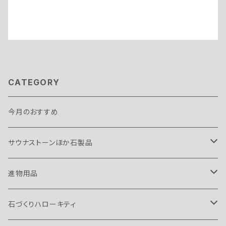
CATEGORY
今月のおすすめ
サウナストーンほか石製品
サウナストーン
進物用品
ガビオン
お線香
石づくりハローキティ