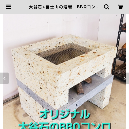
大谷石+富士山の溶岩 BBQコンロ
| stoneono