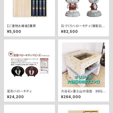
【ご進物お線香】薫翠
石づくりハローキティ（御影石）
①A-1：18㎝ 約4㎏(台石付)
¥5,500
¥82,500
c2025 SANRIO C
O., LTD. APPROVAL NO. L6
64201
足形ハローキティ
大谷石+富士山の溶岩 BBQコ
ンロ
¥24,200
¥264,000