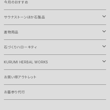
今月のおすすめ
サウナストーンほか石製品
サウナストーン
進物用品
ガビオン
お線香
石づくりハローキティ
大理石スツール
返礼品
足型プレート
KURUMI HERBAL WORKS
みかげ石シリーズ
ボックス入りTEAセット
お買い得アウトレット
大理石シリーズ
アロマオイルと溶岩ディフューザー
お墓参り代行