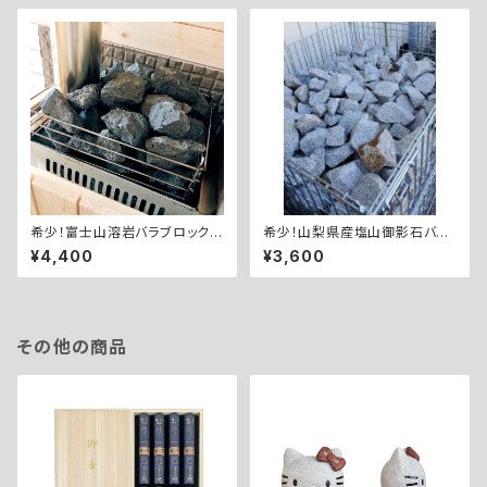
希少！富士山溶岩バラブロック8
希少！山梨県産塩山御影石バラ
㎏
ブロック8㎏
¥4,400
¥3,600
その他の商品